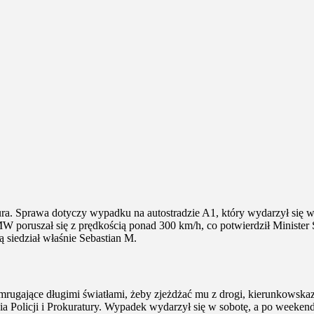
tura. Sprawa dotyczy wypadku na autostradzie A1, który wydarzył się w
 poruszał się z prędkością ponad 300 km/h, co potwierdził Minister S
cą siedział właśnie Sebastian M.
gające długimi światłami, żeby zjeżdżać mu z drogi, kierunkowskaz i 
licji i Prokuratury. Wypadek wydarzył się w sobotę, a po weekendzie n