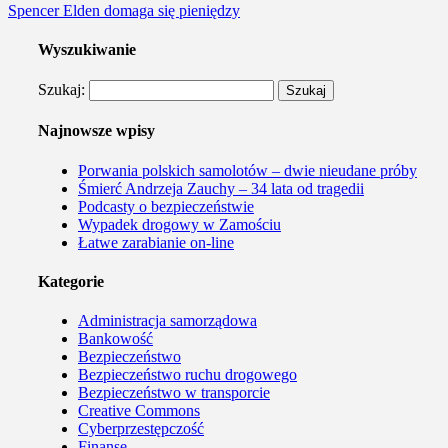
Spencer Elden domaga się pieniędzy
Wyszukiwanie
Szukaj:
Najnowsze wpisy
Porwania polskich samolotów – dwie nieudane próby
Śmierć Andrzeja Zauchy – 34 lata od tragedii
Podcasty o bezpieczeństwie
Wypadek drogowy w Zamościu
Łatwe zarabianie on-line
Kategorie
Administracja samorządowa
Bankowość
Bezpieczeństwo
Bezpieczeństwo ruchu drogowego
Bezpieczeństwo w transporcie
Creative Commons
Cyberprzestępczość
Finanse