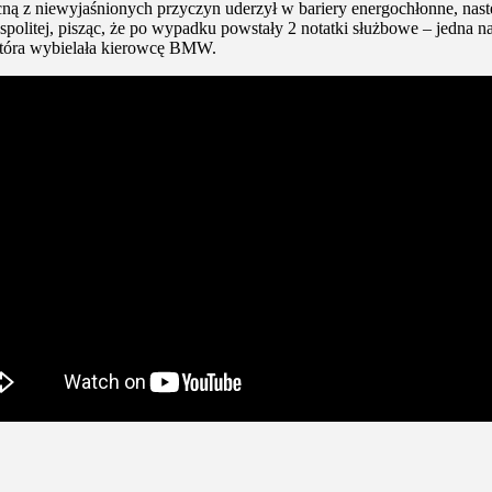
ą z niewyjaśnionych przyczyn uderzył w bariery energochłonne, następ
olitej, pisząc, że po wypadku powstały 2 notatki służbowe – jedna nap
 która wybielała kierowcę BMW.