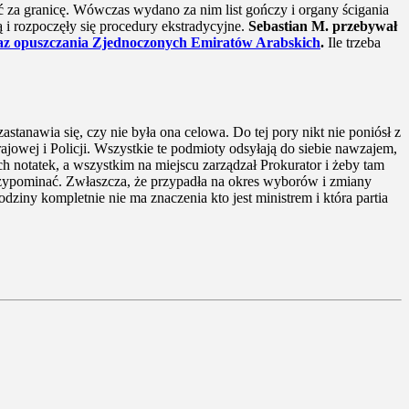
ć za granicę. Wówczas wydano za nim list gończy i organy ścigania
i rozpoczęły się procedury ekstradycyjne.
Sebastian M. przebywał
az opuszczania Zjednoczonych Emiratów Arabskich
.
Ile trzeba
astanawia się, czy nie była ona celowa. Do tej pory nikt nie poniósł z
owej i Policji. Wszystkie te podmioty odsyłają do siebie nawzajem,
h notatek, a wszystkim na miejscu zarządzał Prokurator i żeby tam
a przypominać. Zwłaszcza, że przypadła na okres wyborów i zmiany
dziny kompletnie nie ma znaczenia kto jest ministrem i która partia