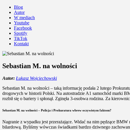
Blog
Autor
W mediach
Youtube
Facebook
Spotify
TikTok
Kontakt
Sebastian M. na wolności
Autor:
Łukasz Wojciechowski
Sebastian M. na wolności – taką informację podała 2 lutego Prokura
drogowych w historii Polski. Na autostradzie A1 samochód marki BMW
rozbił się o bariery i spłonął. Zginęła 3-osobwa rodzina. Za kierowni
Sebastian M. na wolności – Policja i Prokuratura wbrew oczywistym faktom?
Nagranie z wypadku jest przerażające. Widać na nim pędzące BMW mru
bilardową. Byliśmy wówczas świadkami bardzo dziwnego zachowania Po