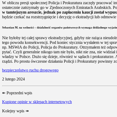
W obliczu presji społecznej Policja i Prokuratura zaczęły pracować
ostatecznie zatrzymały go w Zjednoczonych Emiratach Arabskich. P
w tamtejszym areszcie, jednak po zapłaceniu kaucji został wy
będzie czekać na rozstrzygnięcie i decyzję o ekstradycji lub odmowi
Sebastian M. na wolności – działalność organów państwowych wymaga dokładnego wyjaśn
Nie byłoby tej całej sprawy ekstradycyjnej, gdyby nie rażąca nieudoln
tego powodu konsekwencji. Pod koniec stycznia wysłałem w tej spraw
np. MSWiA do Policji, Policja do Prokuratury. Otrzymałem też odpowi
pytać. Czyli generalnie nikogo tam nie było, nikt nie zna, nie widzi
władzy w Polsce. Dużo się dzieje, również w sądach i prokuraturze. Al
rządzi. Po prostu ówczesne działania Policji i Prokuratury powinny z
bezpieczeństwo ruchu drogowego
2 lutego 2024
↞
Poprzedni wpis
Kupione opinie w sklepach internetowych
Kolejny wpis
↠