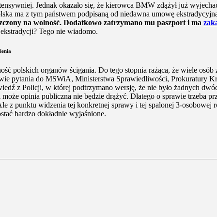
 intensywniej. Jednak okazało się, że kierowca BMW zdążył już wyjecha
olska ma z tym państwem podpisaną od niedawna umowę ekstradycyjną 
puszczony na wolność. Dodatkowo zatrzymano mu paszport i ma
zak
e ekstradycji? Tego nie wiadomo.
ienia
ość polskich organów ścigania. Do tego stopnia rażąca, że wiele osób z
ie pytania do MSWiA, Ministerstwa Sprawiedliwości, Prokuratury Kraj
edź z Policji, w której podtrzymano wersję, że nie było żadnych dwóc
ał i może opinia publiczna nie będzie drążyć. Dlatego o sprawie trzeb
e z punktu widzenia tej konkretnej sprawy i tej spalonej 3-osobowej ro
ostać bardzo dokładnie wyjaśnione.