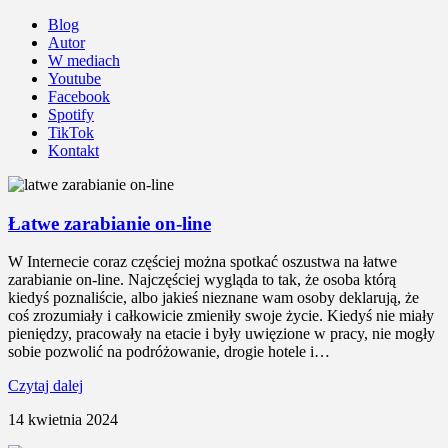
Blog
Autor
W mediach
Youtube
Facebook
Spotify
TikTok
Kontakt
Łatwe zarabianie on-line
W Internecie coraz częściej można spotkać oszustwa na łatwe
zarabianie on-line. Najczęściej wygląda to tak, że osoba którą
kiedyś poznaliście, albo jakieś nieznane wam osoby deklarują, że
coś zrozumiały i całkowicie zmieniły swoje życie. Kiedyś nie miały
pieniędzy, pracowały na etacie i były uwięzione w pracy, nie mogły
sobie pozwolić na podróżowanie, drogie hotele i…
Czytaj dalej
14 kwietnia 2024