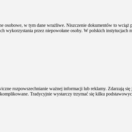
dane osobowe, w tym dane wrażliwe. Niszczenie dokumentów to wciąż
 ich wykorzystania przez niepowołane osoby. W polskich instytucjach m
czne rozpowszechnianie ważnej informacji lub reklamy. Zdarzają się j
t skomplikowane. Tradycyjnie wystarczy trzymać się kilku podstawowyc