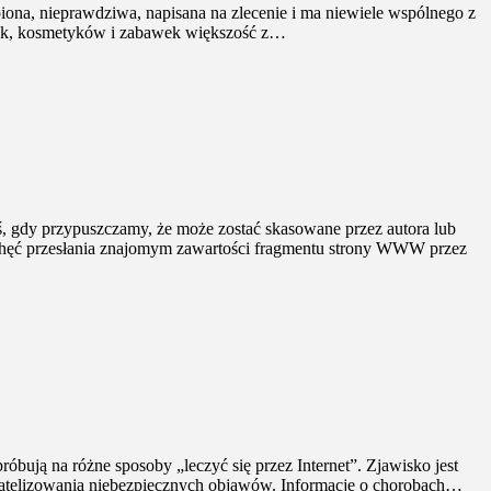
piona, nieprawdziwa, napisana na zlecenie i ma niewiele wspólnego z
awek, kosmetyków i zabawek większość z…
oś, gdy przypuszczamy, że może zostać skasowane przez autora lub
e. Chęć przesłania znajomym zawartości fragmentu strony WWW przez
róbują na różne sposoby „leczyć się przez Internet”. Zjawisko jest
bagatelizowania niebezpiecznych objawów. Informacje o chorobach…