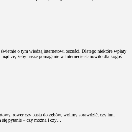
 świetnie o tym wiedzą internetowi oszuści. Dlatego niektóre wpłaty
ć mądrze, żeby nasze pomaganie w Internecie stanowiło dla kogoś
ortowy, rower czy pasta do zębów, wolimy sprawdzić, czy inni
a się pytanie – czy można i czy…