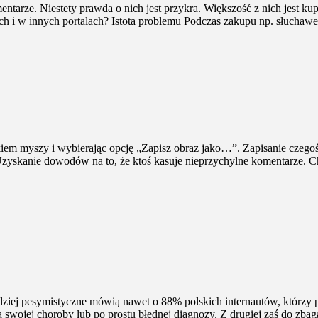
entarze. Niestety prawda o nich jest przykra. Większość z nich jest ku
ych i w innych portalach? Istota problemu Podczas zakupu np. słuch
iskiem myszy i wybierając opcję „Zapisz obraz jako…”. Zapisanie czeg
ki. Uzyskanie dowodów na to, że ktoś kasuje nieprzychylne komentarz
ardziej pesymistyczne mówią nawet o 88% polskich internautów, którzy p
a swojej choroby lub po prostu błędnej diagnozy. Z drugiej zaś do z