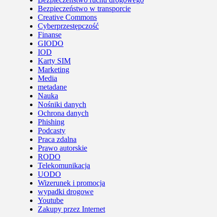
Bezpieczeństwo w transporcie
Creative Commons
Cyberprzestępczość
Finanse
GIODO
IOD
Karty SIM
Marketing
Media
metadane
Nauka
Nośniki danych
Ochrona danych
Phishing
Podcasty
Praca zdalna
Prawo autorskie
RODO
Telekomunikacja
UODO
Wizerunek i promocja
wypadki drogowe
Youtube
Zakupy przez Internet