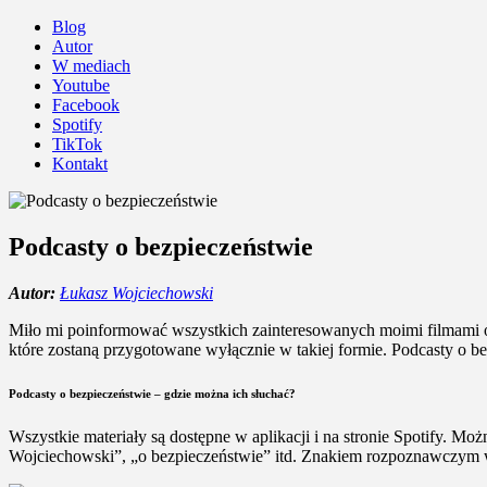
Blog
Autor
W mediach
Youtube
Facebook
Spotify
TikTok
Kontakt
Podcasty o bezpieczeństwie
Autor:
Łukasz Wojciechowski
Miło mi poinformować wszystkich zainteresowanych moimi filmami o b
które zostaną przygotowane wyłącznie w takiej formie. Podcasty o b
Podcasty o bezpieczeństwie – gdzie można ich słuchać?
Wszystkie materiały są dostępne w aplikacji i na stronie Spotify. Moż
Wojciechowski”, „o bezpieczeństwie” itd. Znakiem rozpoznawczym w