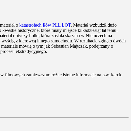
 materiał o
katastrofach Iłów PLL LOT
. Materiał wzbudził dużo
westie historyczne, które miały miejsce kilkadziesiąt lat temu.
teriał dotyczy Polki, która została skazana w Niemczech na
 wyścig z kierowcą innego samochodu. W rezultacie zginęło dwóch
materiale mówię o tym jak Sebastian Majtczak, podejrzany o
procesu ekstradycyjnego.
ałów filmowych zamieszczam różne istotne informacje na tzw. karcie