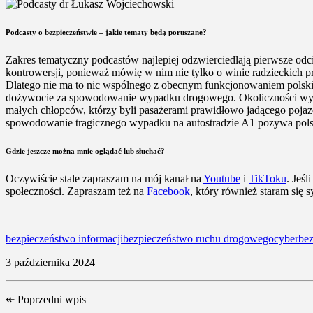
Podcasty o bezpieczeństwie – jakie tematy będą poruszane?
Zakres tematyczny podcastów najlepiej odzwierciedlają pierwsze odci
kontrowersji, ponieważ mówię w nim nie tylko o winie radzieckich pr
Dlatego nie ma to nic wspólnego z obecnym funkcjonowaniem polskieg
dożywocie za spowodowanie wypadku drogowego. Okoliczności wypad
małych chłopców, którzy byli pasażerami prawidłowo jadącego pojaz
spowodowanie tragicznego wypadku na autostradzie A1 pozywa pols
Gdzie jeszcze można mnie oglądać lub słuchać?
Oczywiście stale zapraszam na mój kanał na
Youtube
i
TikToku
. Jeś
społeczności. Zapraszam też na
Facebook
, który również staram się 
bezpieczeństwo informacji
bezpieczeństwo ruchu drogowego
cyberbe
3 października 2024
↞
Poprzedni wpis