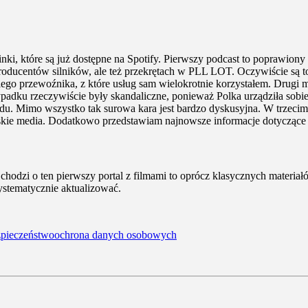
nki, które są już dostępne na Spotify. Pierwszy podcast to poprawiony
oducentów silników, ale też przekrętach w PLL LOT. Oczywiście są to k
o przewoźnika, z które usług sam wielokrotnie korzystałem. Drugi ma
ku rzeczywiście były skandaliczne, ponieważ Polka urządziła sobie
du. Mimo wszystko tak surowa kara jest bardzo dyskusyjna. W trzecim 
kie media. Dodatkowo przedstawiam najnowsze informacje dotyczące 
li chodzi o ten pierwszy portal z filmami to oprócz klasycznych materi
systematycznie aktualizować.
zpieczeństwo
ochrona danych osobowych