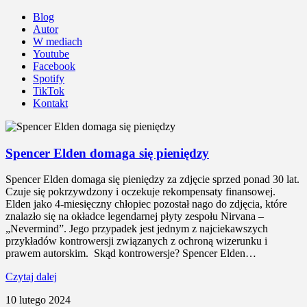
Blog
Autor
W mediach
Youtube
Facebook
Spotify
TikTok
Kontakt
Spencer Elden domaga się pieniędzy
Spencer Elden domaga się pieniędzy za zdjęcie sprzed ponad 30 lat.
Czuje się pokrzywdzony i oczekuje rekompensaty finansowej.
Elden jako 4-miesięczny chłopiec pozostał nago do zdjęcia, które
znalazło się na okładce legendarnej płyty zespołu Nirvana –
„Nevermind”. Jego przypadek jest jednym z najciekawszych
przykładów kontrowersji związanych z ochroną wizerunku i
prawem autorskim. Skąd kontrowersje? Spencer Elden…
Czytaj dalej
10 lutego 2024